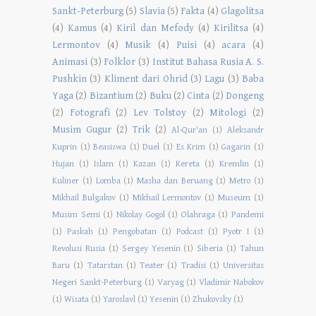
Sankt-Peterburg
(5)
Slavia
(5)
Fakta
(4)
Glagolitsa
(4)
Kamus
(4)
Kiril dan Mefody
(4)
Kirilitsa
(4)
Lermontov
(4)
Musik
(4)
Puisi
(4)
acara
(4)
Animasi
(3)
Folklor
(3)
Institut Bahasa Rusia A. S.
Pushkin
(3)
Kliment dari Ohrid
(3)
Lagu
(3)
Baba
Yaga
(2)
Bizantium
(2)
Buku
(2)
Cinta
(2)
Dongeng
(2)
Fotografi
(2)
Lev Tolstoy
(2)
Mitologi
(2)
Musim Gugur
(2)
Trik
(2)
Al-Qur'an
(1)
Aleksandr
Kuprin
(1)
Beasiswa
(1)
Duel
(1)
Es Krim
(1)
Gagarin
(1)
Hujan
(1)
Islam
(1)
Kazan
(1)
Kereta
(1)
Kremlin
(1)
Kuliner
(1)
Lomba
(1)
Masha dan Beruang
(1)
Metro
(1)
Mikhail Bulgakov
(1)
Mikhail Lermontov
(1)
Museum
(1)
Musim Semi
(1)
Nikolay Gogol
(1)
Olahraga
(1)
Pandemi
(1)
Paskah
(1)
Pengobatan
(1)
Podcast
(1)
Pyotr I
(1)
Revolusi Rusia
(1)
Sergey Yesenin
(1)
Siberia
(1)
Tahun
Baru
(1)
Tatarstan
(1)
Teater
(1)
Tradisi
(1)
Universitas
Negeri Sankt-Peterburg
(1)
Varyag
(1)
Vladimir Nabokov
(1)
Wisata
(1)
Yaroslavl
(1)
Yesenin
(1)
Zhukovsky
(1)