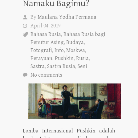
Namaku Bagimu?
By
Maulana Yodha Permana
April 04, 2019
Bahasa Rusia
,
Bahasa Rusia bagi
Penutur Asing
,
Budaya
,
Fotografi
,
Info
,
Moskwa
,
Perayaan
,
Pushkin
,
Rusia
,
Sastra
,
Sastra Rusia
,
Seni
No comments
Lomba Internasional Pushkin adalah