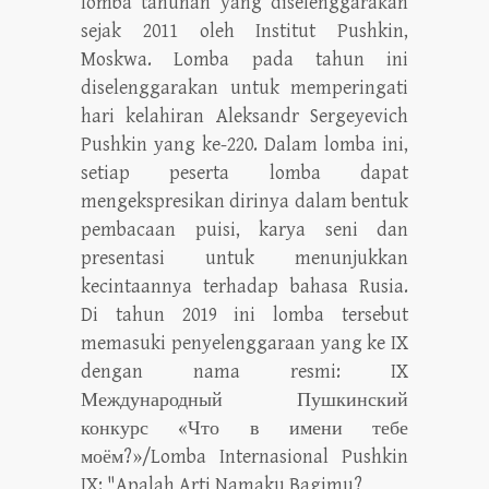
lomba tahunan yang diselenggarakan
sejak 2011 oleh Institut Pushkin,
Moskwa. Lomba pada tahun ini
diselenggarakan untuk memperingati
hari kelahiran Aleksandr Sergeyevich
Pushkin yang ke-220. Dalam lomba ini,
setiap peserta lomba dapat
mengekspresikan dirinya dalam bentuk
pembacaan puisi, karya seni dan
presentasi untuk menunjukkan
kecintaannya terhadap bahasa Rusia.
Di tahun 2019 ini lomba tersebut
memasuki penyelenggaraan yang ke IX
dengan nama resmi: IX
Международный Пушкинский
конкурс «Что в имени тебе
моём?»/Lomba Internasional Pushkin
IX: "Apalah Arti Namaku Bagimu?