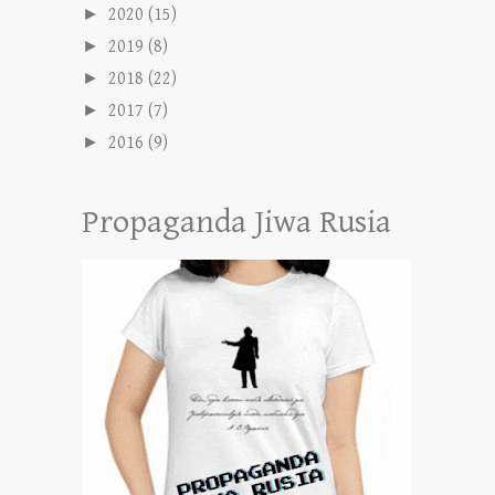
►
2020
(15)
►
2019
(8)
►
2018
(22)
►
2017
(7)
►
2016
(9)
Propaganda Jiwa Rusia