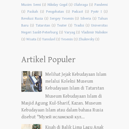
Musim Semi
(1)
Nikolay Gogol
(1)
Olahraga
(1)
Pandemi
(1)
Paskah
(1)
Pengobatan
(1)
Podcast
(1)
Pyotr I
(1)
Revolusi Rusia
(1)
Sergey Yesenin
(1)
Siberia
(1)
Tahun
Baru
(1)
Tatarstan
(1)
Teater
(1)
Tradisi
(1)
Universitas
Negeri Sankt-Peterburg
(1)
Varyag
(1)
Vladimir Nabokov
(1)
Wisata
(1)
Yaroslavl
(1)
Yesenin
(1)
Zhukovsky
(1)
Artikel Populer
Melihat Jejak Kebudayaan Islam
melalui Koleksi Museum
Kebudayaan Islam di Tatarstan
Museum Kebudayaan Islam di
Masjid Agung Kul-Sharif, Kazan. Museum
Kebudayaan Islam atau dalam bahasa Rusia
disebut "Музей исламской кул...
Kisah di Balik Lima Lagu Anak