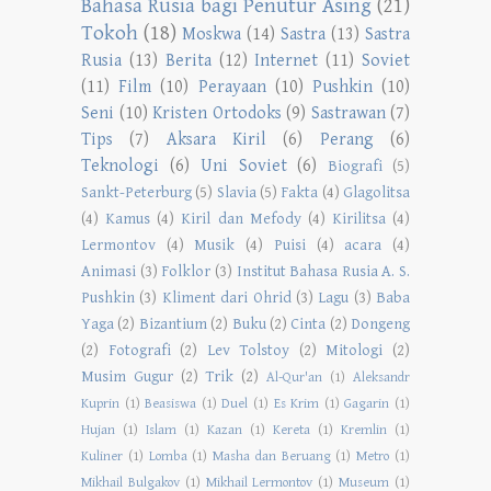
Bahasa Rusia bagi Penutur Asing
(21)
Tokoh
(18)
Moskwa
(14)
Sastra
(13)
Sastra
Rusia
(13)
Berita
(12)
Internet
(11)
Soviet
(11)
Film
(10)
Perayaan
(10)
Pushkin
(10)
Seni
(10)
Kristen Ortodoks
(9)
Sastrawan
(7)
Tips
(7)
Aksara Kiril
(6)
Perang
(6)
Teknologi
(6)
Uni Soviet
(6)
Biografi
(5)
Sankt-Peterburg
(5)
Slavia
(5)
Fakta
(4)
Glagolitsa
(4)
Kamus
(4)
Kiril dan Mefody
(4)
Kirilitsa
(4)
Lermontov
(4)
Musik
(4)
Puisi
(4)
acara
(4)
Animasi
(3)
Folklor
(3)
Institut Bahasa Rusia A. S.
Pushkin
(3)
Kliment dari Ohrid
(3)
Lagu
(3)
Baba
Yaga
(2)
Bizantium
(2)
Buku
(2)
Cinta
(2)
Dongeng
(2)
Fotografi
(2)
Lev Tolstoy
(2)
Mitologi
(2)
Musim Gugur
(2)
Trik
(2)
Al-Qur'an
(1)
Aleksandr
Kuprin
(1)
Beasiswa
(1)
Duel
(1)
Es Krim
(1)
Gagarin
(1)
Hujan
(1)
Islam
(1)
Kazan
(1)
Kereta
(1)
Kremlin
(1)
Kuliner
(1)
Lomba
(1)
Masha dan Beruang
(1)
Metro
(1)
Mikhail Bulgakov
(1)
Mikhail Lermontov
(1)
Museum
(1)