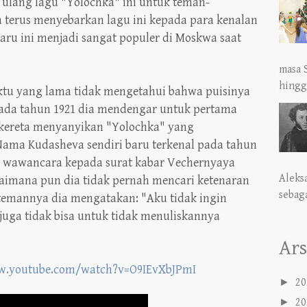
 ulang lagu "Yolochka" ini untuk teman-
ka terus menyebarkan lagu ini kepada para kenalan
aru ini menjadi sangat populer di Moskwa saat
masa 
hingga
ktu yang lama tidak mengetahui bahwa puisinya
 pada tahun 1921 dia mendengar untuk pertama
di kereta menyanyikan "Yolochka" yang
Nama Kudasheva sendiri baru terkenal pada tahun
ua wawancara kepada surat kabar Vechernyaya
Aleks
imana pun dia tidak pernah mencari ketenaran
sebaga
 temannya dia mengatakan: "Aku tidak ingin
 juga tidak bisa untuk tidak menuliskannya
Ars
w.youtube.com/watch?v=O9IEvXbJPmI
►
20
►
20