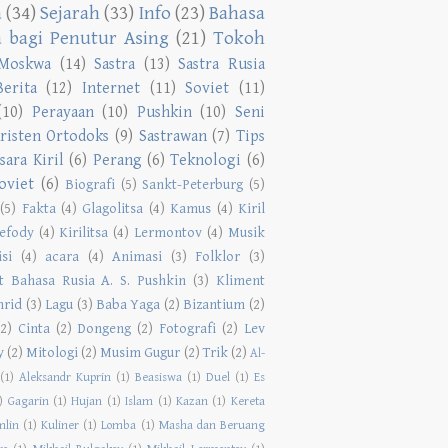
a
(34)
Sejarah
(33)
Info
(23)
Bahasa
a bagi Penutur Asing
(21)
Tokoh
Moskwa
(14)
Sastra
(13)
Sastra Rusia
Berita
(12)
Internet
(11)
Soviet
(11)
(10)
Perayaan
(10)
Pushkin
(10)
Seni
risten Ortodoks
(9)
Sastrawan
(7)
Tips
sara Kiril
(6)
Perang
(6)
Teknologi
(6)
oviet
(6)
Biografi
(5)
Sankt-Peterburg
(5)
(5)
Fakta
(4)
Glagolitsa
(4)
Kamus
(4)
Kiril
efody
(4)
Kirilitsa
(4)
Lermontov
(4)
Musik
isi
(4)
acara
(4)
Animasi
(3)
Folklor
(3)
ut Bahasa Rusia A. S. Pushkin
(3)
Kliment
hrid
(3)
Lagu
(3)
Baba Yaga
(2)
Bizantium
(2)
(2)
Cinta
(2)
Dongeng
(2)
Fotografi
(2)
Lev
y
(2)
Mitologi
(2)
Musim Gugur
(2)
Trik
(2)
Al-
(1)
Aleksandr Kuprin
(1)
Beasiswa
(1)
Duel
(1)
Es
)
Gagarin
(1)
Hujan
(1)
Islam
(1)
Kazan
(1)
Kereta
mlin
(1)
Kuliner
(1)
Lomba
(1)
Masha dan Beruang