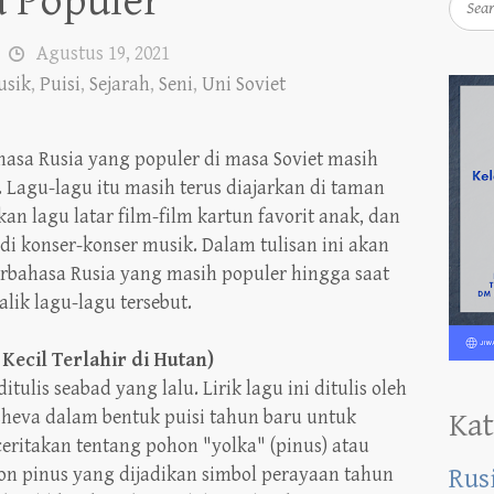
a Populer
Agustus 19, 2021
usik
,
Puisi
,
Sejarah
,
Seni
,
Uni Soviet
hasa Rusia yang populer di masa Soviet masih
. Lagu-lagu itu masih terus diajarkan di taman
an lagu latar film-film kartun favorit anak, dan
n di konser-konser musik. Dalam tulisan ini akan
erbahasa Rusia yang masih populer hingga saat
balik lagu-lagu tersebut.
Kecil Terlahir di Hutan)
ditulis seabad yang lalu. Lirik lagu ini ditulis oleh
heva dalam bentuk puisi tahun baru untuk
Kat
eritakan tentang pohon "yolka" (pinus) atau
hon pinus yang dijadikan simbol perayaan tahun
Rus