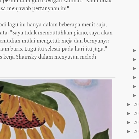
 permintaan guru dengan kalimat: "Kami tidak
isa menjawab pertanyaan ini"
i lagu ini hanya dalam beberapa menit saja,
kata: "Saya tidak membutuhkan piano, saya akan
 kemudian mulai mengetuk meja dan bernyanyi:
a enam baris. Lagu itu selesai pada hari itu juga."
s kerja Shainsky dalam menyusun melodi
►
20
►
20
►
20
►
20