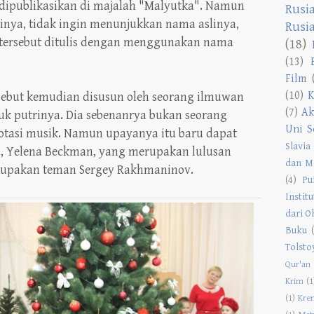
i dipublikasikan di majalah "Malyutka". Namun
Rusi
inya, tidak ingin menunjukkan nama aslinya,
Rusi
 tersebut ditulis dengan menggunakan nama
(18)
(13)
Film
(10)
K
rsebut kemudian disusun oleh seorang ilmuwan
(7)
Ak
k putrinya. Dia sebenanrya bukan seorang
Uni S
notasi musik. Namun upayanya itu baru dapat
Slavia
a, Yelena Beckman, yang merupakan lulusan
dan M
rupakan teman Sergey Rakhmaninov.
(4)
Pu
Instit
dari O
Buku
Tolsto
Qur'an
Krim
(1
(1)
Kre