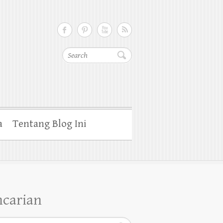
Cari
a
Tentang Blog Ini
ncarian
h