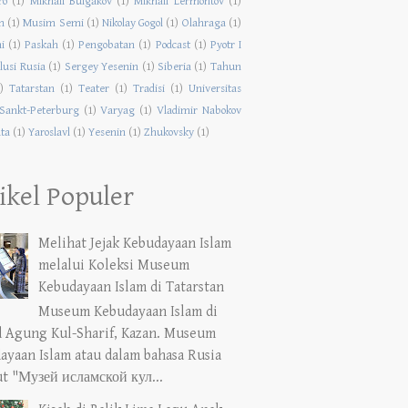
ro
(1)
Mikhail Bulgakov
(1)
Mikhail Lermontov
(1)
m
(1)
Musim Semi
(1)
Nikolay Gogol
(1)
Olahraga
(1)
i
(1)
Paskah
(1)
Pengobatan
(1)
Podcast
(1)
Pyotr I
lusi Rusia
(1)
Sergey Yesenin
(1)
Siberia
(1)
Tahun
)
Tatarstan
(1)
Teater
(1)
Tradisi
(1)
Universitas
Sankt-Peterburg
(1)
Varyag
(1)
Vladimir Nabokov
ta
(1)
Yaroslavl
(1)
Yesenin
(1)
Zhukovsky
(1)
ikel Populer
Melihat Jejak Kebudayaan Islam
melalui Koleksi Museum
Kebudayaan Islam di Tatarstan
Museum Kebudayaan Islam di
d Agung Kul-Sharif, Kazan. Museum
ayaan Islam atau dalam bahasa Rusia
ut "Музей исламской кул...