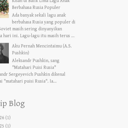
Kisah di Balik Lima Lagu Anak
Berbahasa Rusia Populer
Ada banyak sekali lagu anak
berbahasa Rusia yang populer di
Soviet masih sering dinyanyikan
 hari ini. Lagu-lagu itu masih terus ...
Aku Pernah Mencintaimu (A.S.
Pushkin)
Aleksandr Pushkin, sang
"Matahari Puisi Rusia"
andr Sergeyevich Pushkin dikenal
i "matahari puisi Rusia". Ia...
ip Blog
26
(1)
25
(1)