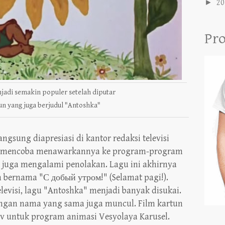
►
20
Pro
jadi semakin populer setelah diputar
un yang juga berjudul "Antoshka"
ngsung diapresiasi di kantor redaksi televisi
ya mencoba menawarkannya ke program-program
ta juga mengalami penolakan. Lagu ini akhirnya
 bernama "С добый утром!" (Selamat pagi!).
levisi, lagu "Antoshka" menjadi banyak disukai.
engan nama yang sama juga muncul. Film kartun
rev untuk program animasi Vesyolaya Karusel.