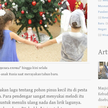
(1)
Met
Museu
Pandem
(1)
Revo
Baru
(1
Negeri 
(1)
Wisa
Art
дилась елочка" hingga kini selalu
-anak Rusia saat merayakan tahun baru.
Masji
n lagu tentang pohon pinus kecil itu di pesta
Kebud
. Para pendengar sangat menyukai melodi itu
diseb
ntuk menulis ulang nada dan lirik lagunya.