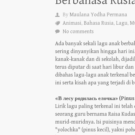
Berbahasa Rusi
By
Maulana Yodha Permana
Animasi
,
Bahasa Rusia
,
Lagu
,
M
No comments
Ada banyak sekali lagu anak berba
sering dinyanyikan hingga hari ini
kanak-kanak dan di sekolah, dijadik
terus diputar di saat hari libur da
dibahas lagu-lagu anak terkenal b
ini serta kisah apa yang terjadi di 
«В лесу родилась елочка» (Pinus 
Lirik lagu paling terkenal ini telah 
seorang guru bernama Raisa Kudas
murid-muridnya. Isi puisinya menc
"yolochka" (pinus kecil), yakni po