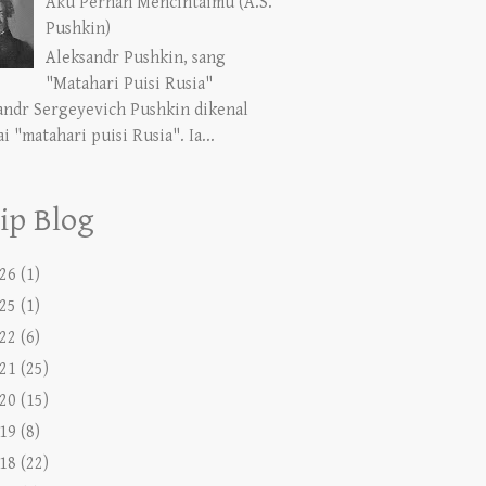
Aku Pernah Mencintaimu (A.S.
Pushkin)
Aleksandr Pushkin, sang
"Matahari Puisi Rusia"
andr Sergeyevich Pushkin dikenal
i "matahari puisi Rusia". Ia...
ip Blog
26
(1)
25
(1)
22
(6)
21
(25)
20
(15)
19
(8)
18
(22)