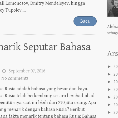
ail Lomonosov, Dmitry Mendeleyev, hingga
ey Tupolev....
Baca
Aleks
sebaga
narik Seputar Bahasa
Ars
►
20
September 07, 2016
►
20
No comments
►
20
a Rusia adalah bahasa yang besar dan kaya.
►
20
sa Rusia telah berkembang secara berabad-abad
►
20
enuturnya saat ini lebih dari 270 juta orang. Apa
►
20
yang menarik dengan bahasa Rusia? Berikut
►
20
apa fakta menarik tentang bahasa Rusia: Bahasa