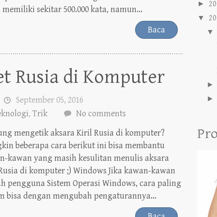
►
20
 memiliki sekitar 500.000 kata, namun...
▼
20
Baca
▼
et Rusia di Komputer
September 05, 2016
eknologi
,
Trik
No comments
Pro
ng mengetik aksara Kiril Rusia di komputer?
kin beberapa cara berikut ini bisa membantu
n-kawan yang masih kesulitan menulis aksara
 Rusia di komputer ;) Windows Jika kawan-kawan
ah pengguna Sistem Operasi Windows, cara paling
 bisa dengan mengubah pengaturannya...
Baca