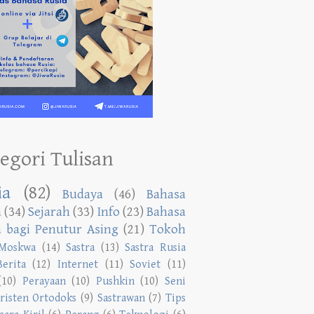
egori Tulisan
ia
(82)
Budaya
(46)
Bahasa
a
(34)
Sejarah
(33)
Info
(23)
Bahasa
a bagi Penutur Asing
(21)
Tokoh
Moskwa
(14)
Sastra
(13)
Sastra Rusia
Berita
(12)
Internet
(11)
Soviet
(11)
(10)
Perayaan
(10)
Pushkin
(10)
Seni
risten Ortodoks
(9)
Sastrawan
(7)
Tips