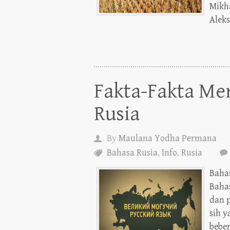
Mikh
Aleks
Fakta-Fakta Me
Rusia
By
Maulana Yodha Permana
Bahasa Rusia
,
Info
,
Rusia
Bahas
Baha
dan p
sih 
beber