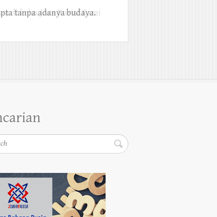
ipta tanpa adanya budaya.
ncarian
h