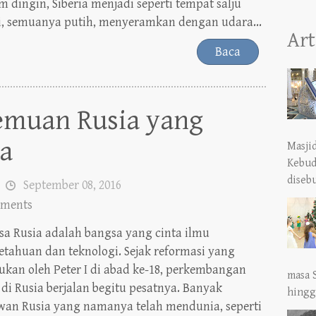
 dingin, Siberia menjadi seperti tempat salju
i, semuanya putih, menyeramkan dengan udara...
Art
Baca
muan Rusia yang
a
Masji
Kebud
diseb
September 08, 2016
ments
sa Rusia adalah bangsa yang cinta ilmu
tahuan dan teknologi. Sejak reformasi yang
ukan oleh Peter I di abad ke-18, perkembangan
masa 
 di Rusia berjalan begitu pesatnya. Banyak
hingga
wan Rusia yang namanya telah mendunia, seperti