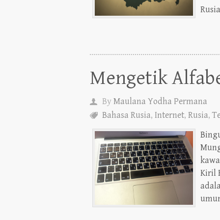
Rusia
Mengetik Alfab
By
Maulana Yodha Permana
Bahasa Rusia
,
Internet
,
Rusia
,
T
Bingu
Mung
kawa
Kiril
adal
umum