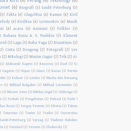
sara Kiril
(6)
Perang
(6)
Teknologi
(6)
oviet
(6)
Biografi
(5)
Sankt-Peterburg
(5)
(5)
Fakta
(4)
Glagolitsa
(4)
Kamus
(4)
Kiril
efody
(4)
Kirilitsa
(4)
Lermontov
(4)
Musik
isi
(4)
acara
(4)
Animasi
(3)
Folklor
(3)
ut Bahasa Rusia A. S. Pushkin
(3)
Kliment
hrid
(3)
Lagu
(3)
Baba Yaga
(2)
Bizantium
(2)
(2)
Cinta
(2)
Dongeng
(2)
Fotografi
(2)
Lev
y
(2)
Mitologi
(2)
Musim Gugur
(2)
Trik
(2)
Al-
(1)
Aleksandr Kuprin
(1)
Beasiswa
(1)
Duel
(1)
Es
)
Gagarin
(1)
Hujan
(1)
Islam
(1)
Kazan
(1)
Kereta
mlin
(1)
Kuliner
(1)
Lomba
(1)
Masha dan Beruang
ro
(1)
Mikhail Bulgakov
(1)
Mikhail Lermontov
(1)
m
(1)
Musim Semi
(1)
Nikolay Gogol
(1)
Olahraga
(1)
i
(1)
Paskah
(1)
Pengobatan
(1)
Podcast
(1)
Pyotr I
lusi Rusia
(1)
Sergey Yesenin
(1)
Siberia
(1)
Tahun
)
Tatarstan
(1)
Teater
(1)
Tradisi
(1)
Universitas
Sankt-Peterburg
(1)
Varyag
(1)
Vladimir Nabokov
ta
(1)
Yaroslavl
(1)
Yesenin
(1)
Zhukovsky
(1)