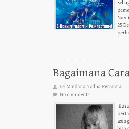
Seba
pemel
Namu
25 De
perhi
Bagaimana Cara 
By
Maulana Yodha Permana
No comments
ilust
perta
asin
bisa 