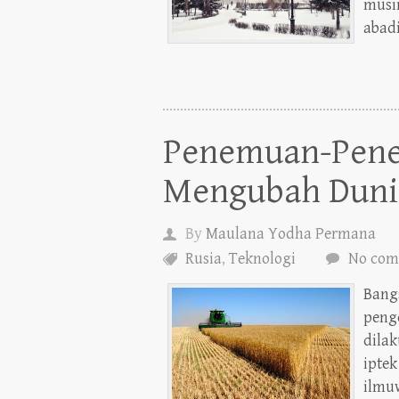
musim
abad
Penemuan-Pene
Mengubah Duni
By
Maulana Yodha Permana
Rusia
,
Teknologi
No com
Bang
penge
dilak
iptek
ilmu