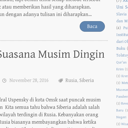
(7)
Ak
k atau memberikan hasil yang diharapkan.
Uni S
n dengan adanya tulisan ini diharapkan...
Slavia
dan M
Baca
(4)
Pu
Instit
dari O
Buku
Suasana Musim Dingin
Tolsto
Qur'an
Krim
(1
(1)
Kre
November 28, 2016
Rusia
,
Siberia
(1)
Met
Museu
Pandem
dral Uspensky di kota Omsk saat puncak musim
(1)
Revo
n Kita semua tahu bahwa Siberia adalah salah
Baru
(1
wilayah terdingin di Rusia. Kebanyakan orang
Negeri 
Rusia biasanya membayangkan bahwa ketika
(1)
Wisa