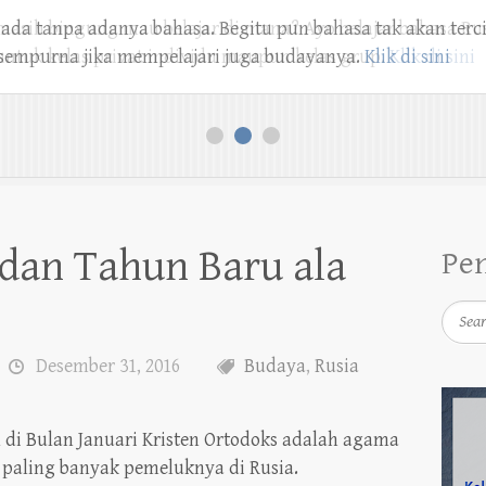
ada tanpa adanya bahasa. Begitu pun bahasa tak akan terc
sempurna jika mempelajari juga budayanya.
Klik di sini
1
2
3
 dan Tahun Baru ala
Pe
Searc
Desember 31, 2016
Budaya
,
Rusia
 di Bulan Januari Kristen Ortodoks adalah agama
 paling banyak pemeluknya di Rusia.