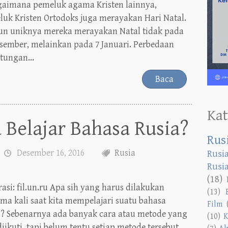
gaimana pemeluk agama Kristen lainnya,
uk Kristen Ortodoks juga merayakan Hari Natal.
n uniknya mereka merayakan Natal tidak pada
sember, melainkan pada 7 Januari. Perbedaan
tungan...
Baca
Kat
Belajar Bahasa Rusia?
Rus
Desember 16, 2016
Rusia
Rusi
Rusi
(18)
rasi: fil.un.ru Apa sih yang harus dilakukan
(13)
ma kali saat kita mempelajari suatu bahasa
Film
g? Sebenarnya ada banyak cara atau metode yang
(10)
K
diikuti, tapi belum tentu setiap metode tersebut