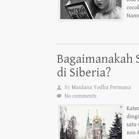
coco
Namu
Bagaimanakah 
di Siberia?
By
Maulana Yodha Permana
No comments
Kate
dingi
satu 
non-